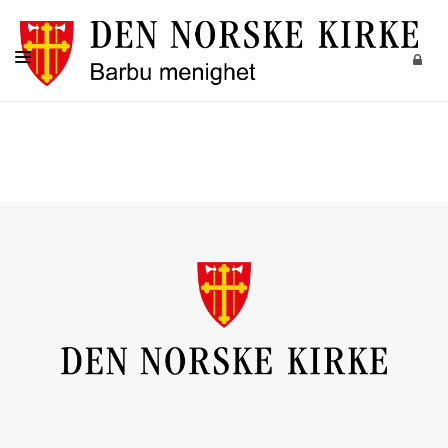
FORSIDE
KIRKELIGE HANDLINGER
BARN
UNGDOM
VOKSNE
DIAKONI
MUSIKK OG KULTUR
KALENDER
OM OSS