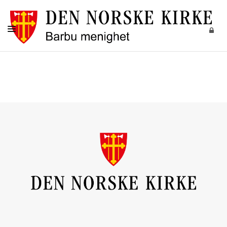
FORSIDE
KIRKELIGE HANDLINGER
BARN
UNGDOM
VOKSNE
DIAKONI
MUSIKK OG KULTUR
KALENDER
OM OSS