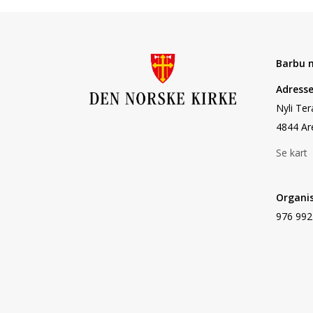
Barbu 
Adress
Nyli Ter
4844 Ar
Se kart
Organi
976 992