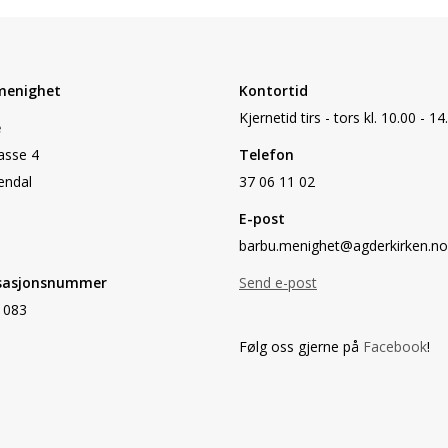
menighet
Kontortid
Kjernetid tirs - tors kl. 10.00 - 14
e
asse 4
Telefon
endal
37 06 11 02
E-post
barbu.menighet@agderkirken.no
sasjonsnummer
Send e-post
 083
Følg oss gjerne på
Facebook
!