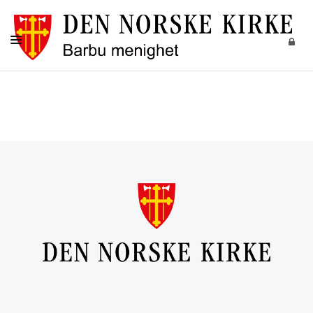
FORSIDE
KIRKELIGE HANDLINGER
BARN
UNGDOM
VOKSNE
DIAKONI
MUSIKK OG KULTUR
KALENDER
OM OSS